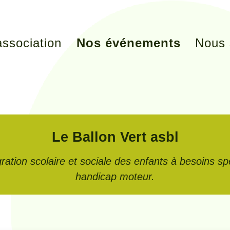
association
Nos événements
Nous 
Le Ballon Vert asbl
ration scolaire et sociale des enfants à besoins s
handicap moteur.