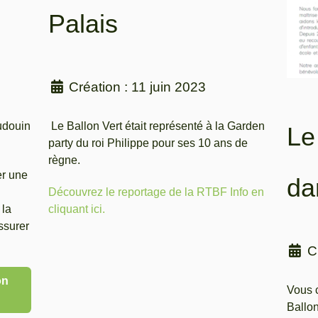
Palais
Création : 11 juin 2023
udouin
Le Ballon Vert était représenté à la Garden
Le
party du roi Philippe pour ses 10 ans de
règne.
er une
da
Découvrez le reportage de la RTBF Info en
 la
cliquant ici.
assurer
C
on
Vous 
Ballon