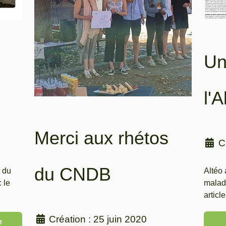
Un
l'
Merci aux rhétos
C
du CNDB
Altéo
t du
malade
 le
article
Création : 25 juin 2020
e