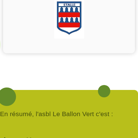
En résumé, l'asbl Le Ballon Vert c'est :